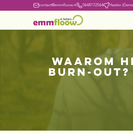
contact@emmfloow.nl
0648172564
Haelen (Geme
Waarom he
burn-out?