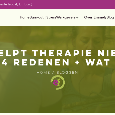
ente leudal, Limburg)
Home
Burn-out | Stress
Werkgevers
Over Emmely
Blog
lpt therapie nie
 4 redenen + wat
Home / Bloggen