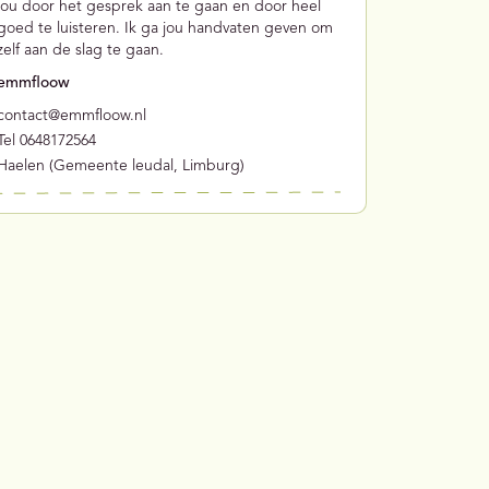
jou door het gesprek aan te gaan en door heel
goed te luisteren. Ik ga jou handvaten geven om
zelf aan de slag te gaan.
emmfloow
contact@emmfloow.nl
Tel 0648172564
Haelen (Gemeente leudal, Limburg)