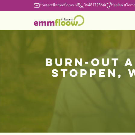
contact@emmfloow.nl
0648172564
Haelen (Geme
Burn-out a
stoppen, 