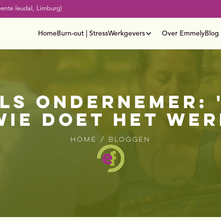
ente leudal, Limburg)
Home
Burn-out | Stress
Werkgevers
Over Emmely
Blog
ls ondernemer: '
wie doet het wer
Home / Bloggen