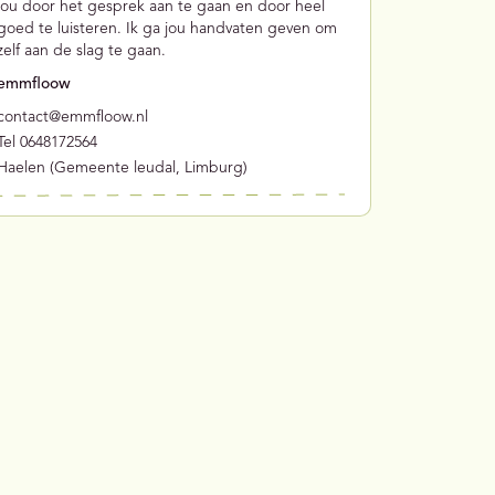
jou door het gesprek aan te gaan en door heel
goed te luisteren. Ik ga jou handvaten geven om
zelf aan de slag te gaan.
emmfloow
contact@emmfloow.nl
Tel 0648172564
Haelen (Gemeente leudal, Limburg)